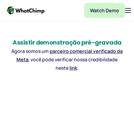
Watch Demo
Pricing
Features
Assistir demonstração pré-gravada
Partner
Agora somos um
parceiro comercial verificado da
Integrations
Meta
, você pode verificar nossa credibilidade
neste
link
.
WhatChimp Demo
Docs