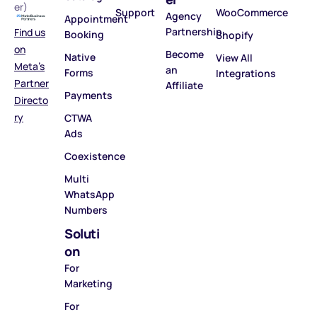
er)
Support
WooCommerce
Agency
Appointment
Partnership
Find us
Booking
Shopify
on
Become
Native
View All
Meta’s
an
Forms
Integrations
Partner
Affiliate
Payments
Directo
ry
CTWA
Ads
Coexistence
Multi
WhatsApp
Numbers
Soluti
on
For
Marketing
For