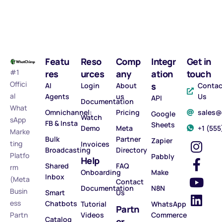
Featu
Reso
Comp
Integr
Get in
#1
res
urces
any
ation
touch
Offici
s
AI
Login
About
Contac
al
Agents
us
Us
API
Documentation
What
Omnichannel:
Pricing
sales
Google
Watch
sApp
FB & Insta
Sheets
Demo
Meta
‪+1 (55
Marke
Bulk
Partner
Zapier
ting
Invoices
Broadcasting
Directory
Platfo
Pabbly
Help
Shared
FAQ
rm
Onboarding
Make
Inbox
(Meta
Contact
Documentation
N8N
Busin
Smart
Us
ess
Chatbots
Tutorial
WhatsApp
Partn
Partn
Videos
Commerce
Catalog
er