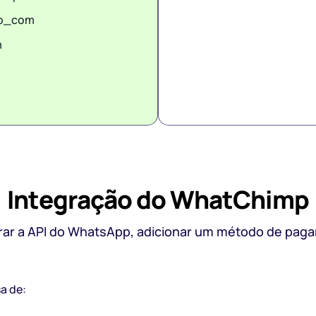
p_com
m
Integração do WhatChimp
r a API do WhatsApp, adicionar um método de pagam
a de: