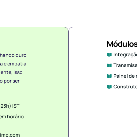
Módulos
Integraç
lhando duro
za e empatia
Transmis
ente, isso
Painel de 
o por ser
Construto
s 23h) IST
(em horário
himp.com