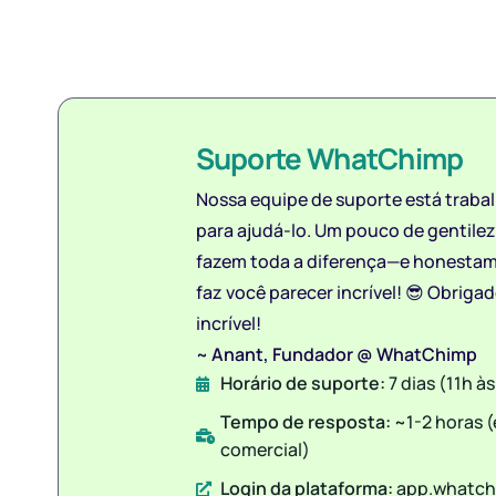
Suporte WhatChimp
Nossa equipe de suporte está traba
para ajudá-lo. Um pouco de gentile
fazem toda a diferença—e honestam
faz você parecer incrível! 😎 Obrigad
incrível!
~
Anant, Fundador @ WhatChimp
Horário de suporte:
7 dias (11h à
Tempo de resposta:
~1-2 horas 
comercial)
Login da plataforma:
app.whatc