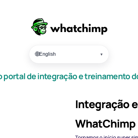
🌐
English
▾
 portal de integração e treinamento
Integração 
WhatChimp
Tornamos o início super sim