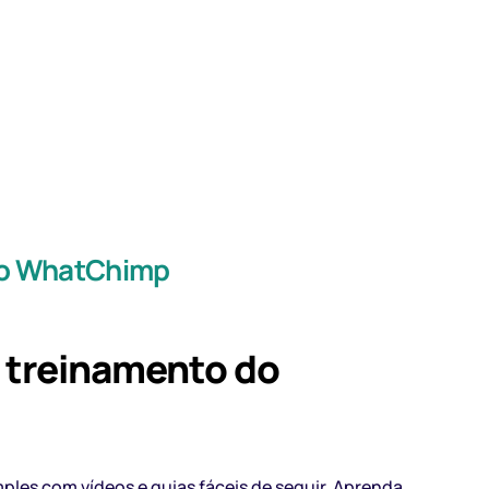
 do WhatChimp
e treinamento do
ples com vídeos e guias fáceis de seguir. Aprenda